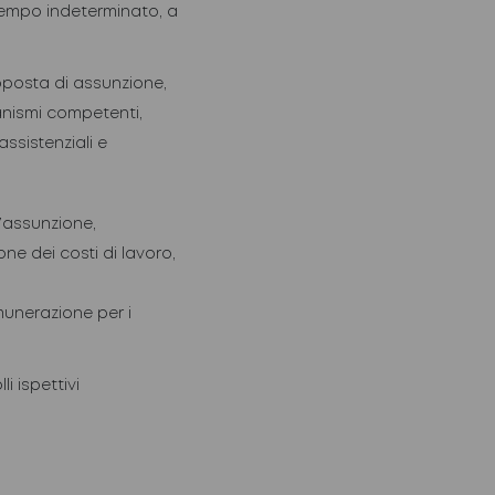
tempo indeterminato, a
oposta
di assunzione,
anismi competenti,
assistenziali e
l’assunzione,
one dei costi di lavoro
,
munerazione per i
i ispettivi