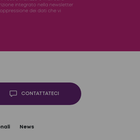
scrizione integrato nella newsletter
 soppressione dei dati che vi
CONTATTATECI
nali
News