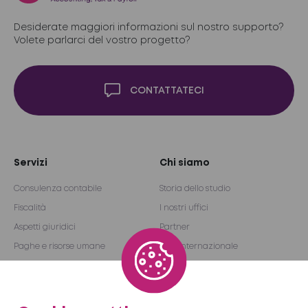
Desiderate maggiori informazioni sul nostro supporto?
Volete parlarci del vostro progetto?
CONTATTATECI
Servizi
Chi siamo
Consulenza contabile
Storia dello studio
Fiscalità
I nostri uffici
Aspetti giuridici
Partner
Paghe e risorse umane
Rete internazionale
Revisione e consulenza
Become a partner
Outsourcing