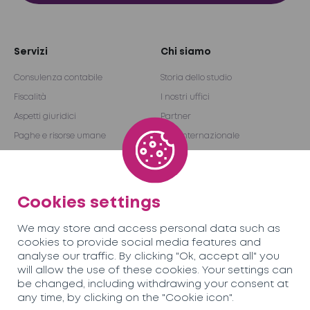
Servizi
Chi siamo
Consulenza contabile
Storia dello studio
Fiscalità
I nostri uffici
Aspetti giuridici
Partner
Paghe e risorse umane
Rete internazionale
Revisione e consulenza
Become a partner
Outsourcing
Cookies settings
Team SORECO
Opportunità
We may store and access personal data such as
professionali
cookies to provide social media features and
analyse our traffic. By clicking "Ok, accept all" you
will allow the use of these cookies. Your settings can
News
Contatti
be changed, including withdrawing your consent at
any time, by clicking on the "Cookie icon".